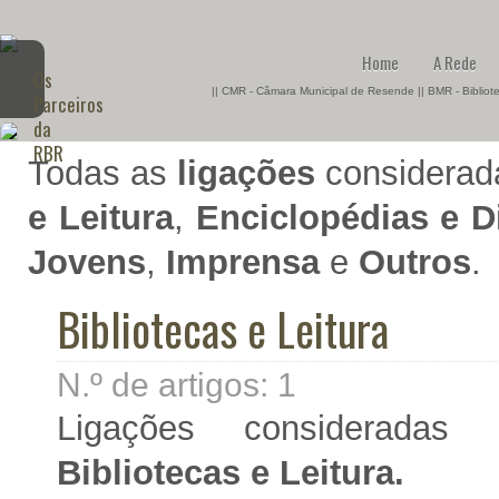
Home
A Rede
Os
|| CMR - Câmara Municipal de Resende || BMR - Biblio
Parceiros
da
RBR
Todas as
ligações
considerada
e Leitura
,
Enciclopédias e D
Jovens
,
Imprensa
e
Outros
.
Bibliotecas e Leitura
N.º de artigos:
1
Ligações consideradas 
Bibliotecas e Leitura.